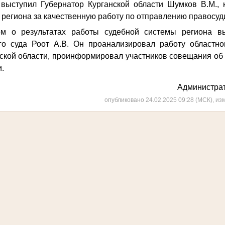
выступил Губернатор Курганской области Шумков В.М., 
 региона за качественную работу по отправлению правосуд
м о результатах работы судебной системы региона вы
ого суда Роот А.В. Он проанализировал работу областно
ской области, проинформировал участников совещания об
и.
Администрат
опубликовано 24.02.2025 09:28 (МСК), из